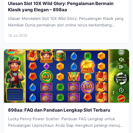
Ulasan Slot 10X Wild Glory: Pengalaman Bermain
Klasik yang Elegan – 898aa
Ulasan Mendalam Slot 10X Wild Glory: Petualangan Klasik yang
Memikat Dunia permainan slot online terus berkembang
dengan berbagai inovasi, namun...
18 Jul 2026
898aa: FAQ dan Panduan Lengkap Slot Terbaru
Lucky Penny Power Scatter: Panduan FAQ Lengkap untuk
Petualangan Leprechaun Anda Siap mengikuti pelangi menuju
kekayaan legendaris? Lucky Penny Power...