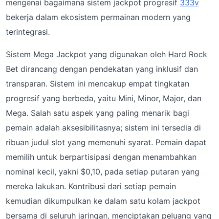
mengenai bagaimana sistem jackpot progresif
333v
bekerja dalam ekosistem permainan modern yang
terintegrasi.
Sistem Mega Jackpot yang digunakan oleh Hard Rock
Bet dirancang dengan pendekatan yang inklusif dan
transparan. Sistem ini mencakup empat tingkatan
progresif yang berbeda, yaitu Mini, Minor, Major, dan
Mega. Salah satu aspek yang paling menarik bagi
pemain adalah aksesibilitasnya; sistem ini tersedia di
ribuan judul slot yang memenuhi syarat. Pemain dapat
memilih untuk berpartisipasi dengan menambahkan
nominal kecil, yakni $0,10, pada setiap putaran yang
mereka lakukan. Kontribusi dari setiap pemain
kemudian dikumpulkan ke dalam satu kolam jackpot
bersama di seluruh jaringan, menciptakan peluang yang