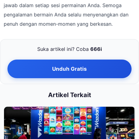
jawab dalam setiap sesi permainan Anda. Semoga
pengalaman bermain Anda selalu menyenangkan dan
penuh dengan momen-momen yang berkesan.
Suka artikel ini? Coba
666i
Unduh Gratis
Artikel Terkait