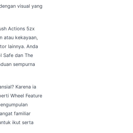
 dengan visual yang
sh Actions 5zx
n atau kekayaan,
tor lainnya. Anda
l Safe dan The
paduan sempurna
nsial? Karena ia
erti Wheel Feature
 pengumpulan
angat familiar
tuk ikut serta