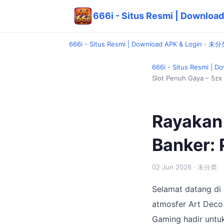
666i - Situs Resmi | Downloa
666i - Situs Resmi | Download APK & Login
›
未分
666i - Situs Resmi | D
Slot Penuh Gaya – 5zx
Rayakan
Banker: 
02 Jun 2026
· 未分类
Selamat datang di
atmosfer Art Deco
Gaming hadir untu