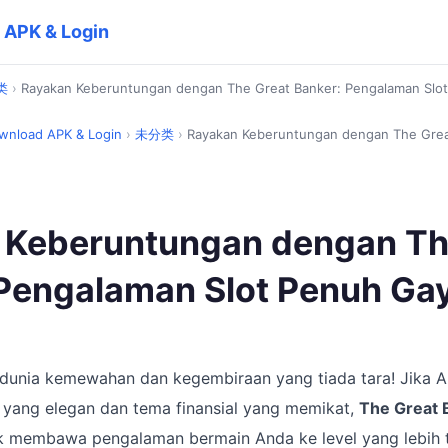
d APK & Login
类
›
Rayakan Keberuntungan dengan The Great Banker: Pengalaman Slot
ownload APK & Login
›
未分类
›
Rayakan Keberuntungan dengan The Grea
 Keberuntungan dengan Th
Pengalaman Slot Penuh Gay
 dunia kemewahan dan kegembiraan yang tiada tara! Jika 
 yang elegan dan tema finansial yang memikat,
The Great 
k membawa pengalaman bermain Anda ke level yang lebih 